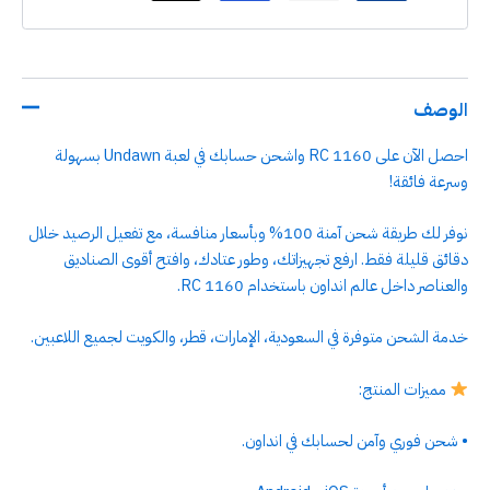
الوصف
احصل الآن على 1160 RC واشحن حسابك في لعبة Undawn بسهولة
وسرعة فائقة!
نوفر لك طريقة شحن آمنة 100% وبأسعار منافسة، مع تفعيل الرصيد خلال
دقائق قليلة فقط. ارفع تجهيزاتك، وطور عتادك، وافتح أقوى الصناديق
والعناصر داخل عالم انداون باستخدام 1160 RC.
خدمة الشحن متوفرة في السعودية، الإمارات، قطر، والكويت لجميع اللاعبين.
مميزات المنتج:
• شحن فوري وآمن لحسابك في انداون.