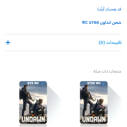
قد يعجبك أيضًا:
شحن انداون 1750 RC
تقييمات (0)
لا توجد تقييمات بعد.
منتجات ذات صلة
كن أول من يقيم “شحن انداون 1160 RC”
لن يتم نشر عنوان بريدك الإلكتروني.
الحقول الإلزامية مشار إليها بـ
*
تقييمك
*
مراجعتك
*