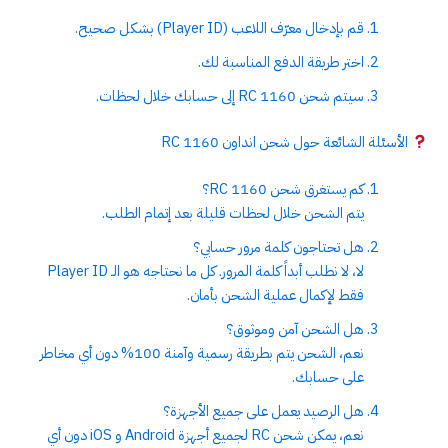
قم بإدخال معرّف اللاعب (Player ID) بشكل صحيح.
اختر طريقة الدفع المناسبة لك.
سيتم شحن 1160 RC إلى حسابك خلال لحظات.
الأسئلة الشائعة حول شحن انداون 1160 RC
كم يستغرق شحن 1160 RC؟
يتم الشحن خلال لحظات قليلة بعد إتمام الطلب.
هل تحتاجون كلمة مرور حسابي؟
لا، لا نطلب أبداً كلمة المرور. كل ما نحتاجه هو الـ Player ID
فقط لإكمال عملية الشحن بأمان.
هل الشحن آمن وموثوق؟
نعم، الشحن يتم بطريقة رسمية وآمنة 100% دون أي مخاطر
على حسابك.
هل الرصيد يعمل على جميع الأجهزة؟
نعم، يمكن شحن RC لجميع أجهزة Android و iOS دون أي