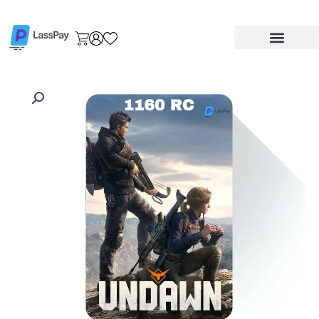
خطي
لى
لمحتوى
كمية
شحن
انداون
1160
RC