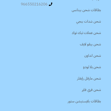
966550216206
بطاقات شحن بينانس
شحن شدات ببجي
شحن عملات تيك توك
شحن بيقو لايف
شحن انداون
شحن يلا لودو
شحن مارفل رايفلز
شحن فري فاير
بطاقات بلايستيشن ستور