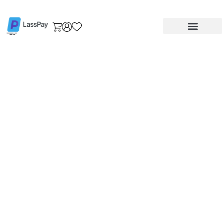
خطي
لى
لمحتوى