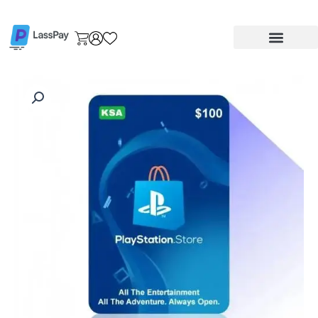
خطي
لى
لمحتوى
كمية
بطاقة
بلايستيشن
ستور
100
دولار