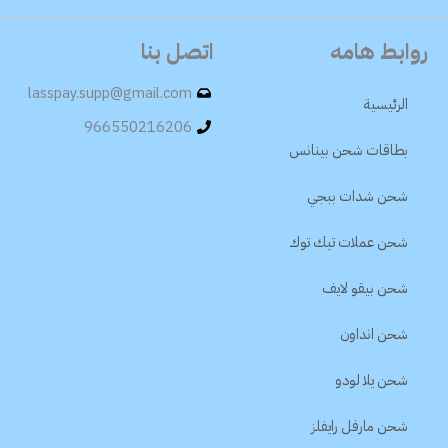
روابط هامه
اتصل بنا
lasspay.supp@gmail.com
الرئيسية
966550216206
بطاقات شحن بينانس
شحن شدات ببجي
شحن عملات تيك توك
شحن بيقو لايف
شحن انداون
شحن يلا لودو
شحن مارفل رايفلز