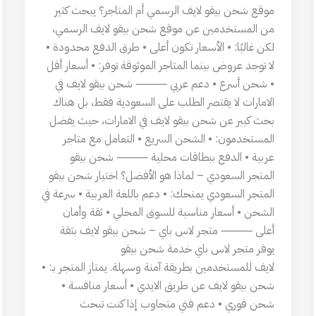
موقع شحن بيقو لايف الرسمي أم المتاجر؟ يبحث كثير
من المستخدمين عن موقع شحن بيقو لايف الرسمي،
لكن غالبًا: • الأسعار تكون أعلى • طرق الدفع محدودة •
لا توجد عروض بينما المتاجر الموثوقة توفر: • أسعار أقل
• شحن أسرع • دعم عربي ⸻ شحن بيقو لايف في
الامارات لا يقتصر الطلب على السعودية فقط، بل هناك
بحث كبير عن شحن بيقو لايف في الامارات، حيث يفضل
المستخدمون: • الشحن السريع • التعامل مع متاجر
عربية • الدفع ببطاقات محلية ⸻ شحن بيقو
المتجر السعودي – لماذا هو الأفضل؟ اختيار شحن بيقو
المتجر السعودي يمنحك: • دعم باللغة العربية • سرعة في
الشحن • أسعار مناسبة للسوق المحلي • ثقة وأمان
أعلى ⸻ متجر لاس باي – شحن بيقو لايف بثقة
يوفر متجر لاس باي خدمة شحن بيقو
لايف للمستخدمين بطريقة آمنة وسهلة. يمتاز المتجر بـ: •
شحن بيقو لايف عن طريق الايدي • أسعار منافسة •
شحن فوري • دعم فني متجاوب إذا كنت تبحث