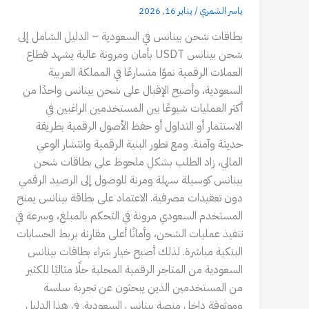
ياسر الشمري
/
يناير 16, 2026
بطاقات شحن بينانس في السعودية – الدليل الشامل إلى
شحن بينانس USDT بأمان ومرونة عالية يشهد قطاع
العملات الرقمية نموًا متسارعًا في المملكة العربية
السعودية، وأصبح الإقبال على شحن بينانس واحدًا من
أكثر العمليات شيوعًا بين المستخدمين الراغبين في
الاستثمار أو التداول أو حفظ الأصول الرقمية بطريقة
حديثة وآمنة. ومع تطور البنية الرقمية وانتشار الوعي
المالي، زاد الطلب بشكل ملحوظ على بطاقات شحن
بينانس كوسيلة سهلة ومرنة للوصول إلى الرصيد الرقمي
دون تعقيدات مصرفية. الاعتماد على بطاقة بينانس يمنح
المستخدم السعودي مرونة في التحكم بالمبلغ، وسرعة في
تنفيذ عمليات الشحن، وأمانًا أعلى مقارنة بربط الحسابات
البنكية مباشرة. لذلك أصبح خيار شراء بطاقات بينانس
السعودية من المتاجر الرقمية المحلية حلًا مثاليًا للكثير
من المستخدمين الذين يبحثون عن تجربة سلسة
وموثوقة داخل منصة بينانس السعودية. في هذا الدليل