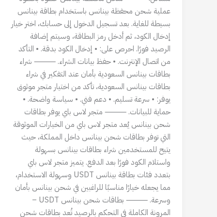
عملية شحن محفظة بينانس باستخدام بطاقة بينانس
بسيطة للغاية. بعد تسجيل الدخول إلى حسابك، اختر خيار
إدخال الكود، ثم أدخل رمز البطاقة، وسيتم إضافة
الرصيد فورًا. احرص على: • إدخال الكود بدقة. • التأكد
من اتصال الإنترنت. • حفظ بيانات الشراء. ⸻ شراء
بطاقات بينانس السعودية بأمان عند التفكير في شراء
بطاقات بينانس السعودية، تأكد من اختيار متجر موثوق
يوفر: • سرعة تسليم. • دعم فني. • سياسة واضحة. •
حماية للبيانات. ⸻ متجر لاس باي يوفر بطاقات
شحن بينانس يُعد متجر لاس باي من الخيارات الموثوقة
التي توفر بطاقات شحن بينانس داخل المملكة، حيث
يتيح للمستخدمين شراء بطاقات بينانس بسهولة
واستلام الكود فورًا بعد الدفع. يتميز متجر لاس باي
بتعدد فئات بطاقة بينانس USDT وسهولة الاستخدام،
مما يجعله خيارًا مناسبًا للراغبين في شحن بينانس بأمان
وسرعة. ⸻ بطاقات شحن بينانس USDT –
المرونة الكاملة في التحكم بالرصيد تُعد بطاقات شحن