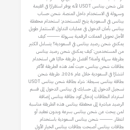
على شحن بينانس USDT لأنه يوفر استقرارًا في القيمة
وسهولة في الاستخدام داخل المنصة. شحن حساب
بينانس في السعودية يتيح للمستخدم: استخدام محفظة
بينانس بأمان الدخول في عمليات التداول الاستثمار طويل
الأجل تحويل العملات الرقمية بسهولة ⸻ كيف
يمكنني شحن رصيد بينانس في السعودية؟ يتساءل الكثير
من المستخدمين: كيف يمكنني شحن رصيد بينانس
بطريقة سهلة وآمنة؟ أفضل طريقة حاليًا هي استخدام
بطاقات شحن بينانس، حيث تُعد هذه الطريقة الأكثر
انتشارًا في السعودية خلال عام 2026. طريقة شحن
بطاقة بينانس بسيطة: شراء بطاقة شحن بينانس USDT
تسجيل الدخول إلى حسابك في بينانس الدخول إلى قسم
استرداد البطاقات إدخال كود بطاقة بينانس إضافة
الرصيد مباشرة إلى محفظة بينانس هذه الطريقة مناسبة
لمن يبحث عن شحن بينانس بسرعة وبدون تعقيد أو
انتظار. ⸻ شحن بينانس السعودية باستخدام
بطاقات بينانس أصبحت بطاقات بينانس الخيار الأول