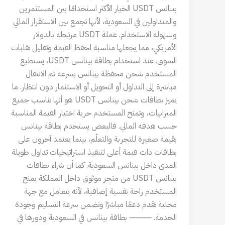
بينانس USDT الخيار الأكثر استخدامًا بين المستثمرين
والمتداولين في السعودية، لأنها تجمع بين الاستقرار المالي
وسهولة الاستخدام. عملة USDT مرتبطة بالدولار
الأمريكي، مما يجعلها مناسبة لحفظ القيمة وتقليل تقلبات
السوق. عند استخدام بطاقة بينانس USDT، يستطيع
المستخدم شحن محفظة بينانس بسرعة ثم الانتقال
مباشرة إلى التداول أو التحويل أو الاستثمار دون انتظار. ما
يميز بطاقات شحن بينانس USDT هو أنها تناسب جميع
الميزانيات، وتمنح المستخدم حرية اختيار القيمة المناسبة
حسب هدفه المالي. فالبعض يستخدم بطاقة بينانس
بقيمة صغيرة للتجربة والتعلّم، بينما يعتمد آخرون على
بطاقات ذات قيمة أعلى لتنفيذ استراتيجيات تداول طويلة
المدى داخل بينانس السعودية. كما أن شراء بطاقات
بينانس USDT من متجر موثوق داخل المملكة يمنح
المستخدم راحة نفسية إضافية، لأنه يتعامل مع جهة
محلية تقدم دعمًا مباشرًا وتضمن سرعة التسليم وجودة
الخدمة. ⸻ بطاقة بينانس في السعودية ودورها في