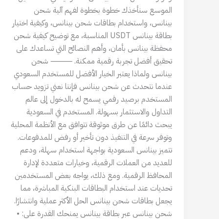
الموسع سنأخذك خطوة بخطوة لفهم آلية شحن
بينانس، واستخدام بطاقات شحن بينانس، وكيفية اختيار
بطاقة بينانس USDT المناسبة، مع توضيح كيفية شحن
محفظة بينانس بأمان، وأهم النصائح التي تساعدك على
تحقيق أفضل تجربة رقمية ممكنة. ⸻ شحن
بينانس ولماذا يعتبر الخيار الأفضل للمستخدم السعودي
عندما نتحدث عن شحن بينانس فإننا نعني تزويد حساب
المستخدم برصيد رقمي يسمح له بالدخول إلى عالم
التداول والاستثمار بسهولة. المستخدم في السعودية
يبحث دائمًا عن طرق موثوقة تتوافق مع الأنظمة المحلية
وتوفر سرعة في التنفيذ دون تأخير أو رفض للمدفوعات.
تتميز بينانس السعودية بواجهة استخدام سهلة، ودعم
للعديد من العملات الرقمية، وخيارات متعددة لإدارة
المحافظ الرقمية. ومع ذلك، يواجه بعض المستخدمين
تحديات عند استخدام البطاقات البنكية المباشرة، مما
يجعل بطاقات شحن بينانس الحل الأكثر عملية وانتشارًا.
شحن بينانس عبر بطاقة بينانس يمنحك القدرة على: •