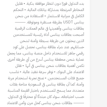
بدء التداول فورًا دون انتظار موافقة بنكية. • تقليل
المخاطر المرتبطة بمشاركة بياناتك المالية. • التحكم
الكامل في ميزانية الاستثمار. • الاستفادة من شحن
بينانس USDT بطريقة مستقرة وموثوقة. ⸻
بطاقات بينانس وأهميتها في عالم العملات الرقمية
أصبحت بطاقات بينانس أداة رئيسية للمستخدمين
الذين يبحثون عن طريقة بسيطة وآمنة لشحن
حساباتهم. عند شراء بطاقة بينانس، تحصل على كود
رقمي جاهز للاستخدام داخل منصة بينانس، مما يجعل
عملية شحن محفظة بينانس أسرع من أي طريقة أخرى.
تكمن أهمية بطاقات شحن بينانس في أنها: • تقلل
الاعتماد على البنوك. • توفر سرعة تنفيذ عالية. • تناسب
جميع فئات المستخدمين. • تمنح تجربة استخدام مرنة
وآمنة. كما أن بطاقة بينانس في السعودية متاحة بفئات
متعددة، مما يسمح للمستخدم باختيار القيمة المناسبة
حسب احتياجاته، سواء كان مبتدئًا أو محترفًا في التداول.
⸻ بطاقات شحن بينانس كحل مرن وآمن الاعتماد