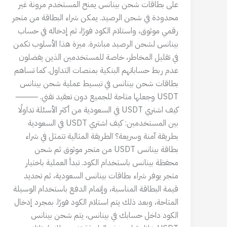
على بطاقات شحن بينانس يمنح المستخدم مرونة غير
محدودة في شحن الرصيد. يمكن شراء البطاقة من متجر
رقمي موثوق، واستلام الكود فورًا، ثم إدخاله في حساب
بينانس لشحن الرصيد مباشرة. ميزة هذا الأسلوب تكمن
في تقليل المخاطر، خاصة للمستخدمين الذين يفضلون
عدم ربط حساباتهم البنكية بمنصات التداول. كما تساهم
بطاقات شحن بينانس في تبسيط عملية شحن بينانس
USDT وجعلها متاحة للجميع دون تعقيد تقني. ⸻
كيف اشتري USDT في السعودية من أكثر الأسئلة تداولًا
بين المستخدمين: كيف اشتري USDT في السعودية
بطريقة آمنة وسريعة؟ الطريقة المثالية تتمثل في شراء
بطاقة بينانس USDT من متجر موثوق ثم شحن
محفظة بينانس باستخدام الكود. تبدأ العملية باختيار
متجر يوفر شراء بطاقات بينانس السعودية، ثم تحديد
قيمة البطاقة المناسبة، وإتمام الدفع باستخدام الوسيلة
المتاحة، وبعد ذلك يتم استلام الكود فورًا. بمجرد إدخال
الكود داخل حسابك في بينانس، يتم شحن بينانس