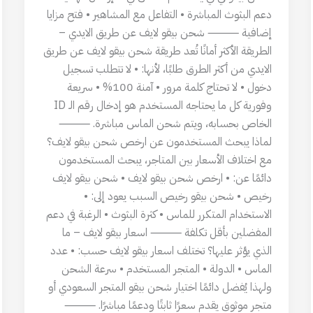
دعم البثوث المباشرة • التفاعل مع المشاهير • فتح مزايا
إضافية ⸻ شحن بيقو لايف عن طريق الايدي –
الطريقة الأكثر أمانًا تُعد طريقة شحن بيقو لايف عن طريق
الايدي من أكثر الطرق طلبًا، لأنها: • لا تتطلب تسجيل
دخول • لا تحتاج كلمة مرور • آمنة 100% • سريعة
وفورية كل ما يحتاجه المستخدم هو إدخال رقم الـ ID
الخاص بحسابه، ويتم شحن الماس مباشرة. ⸻
لماذا يبحث المستخدمون عن ارخص شحن بيقو لايف؟
مع اختلاف الأسعار بين المتاجر، يبحث المستخدمون
دائمًا عن: • ارخص شحن بيقو لايف • شحن بيقو لايف
رخيص • شحن بيقو رخيص السبب يعود إلى: •
الاستخدام المتكرر للماس • كثرة البثوث • الرغبة في دعم
المفضلين بأقل تكلفة ⸻ اسعار بيقو لايف – ما
الذي يؤثر عليها؟ تختلف اسعار بيقو لايف حسب: • عدد
الماس • الدولة • المتجر المستخدم • سرعة الشحن
ولهذا يُفضل دائمًا اختيار شحن بيقو المتجر السعودي أو
متجر موثوق يقدم سعرًا ثابتًا ودعمًا مباشرًا. ⸻