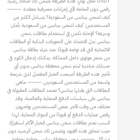
USDT خلال ثوانٍ. هذه الطريقة تضمن لك امتلاك رصيد
رقمي دون الحاجة لأي إجراءات مصرفية معقدة. ⸻
كيف اشحن بينانس من السعودية؟ يتساءل الكثير من
المستخدمين: كيف اشحن بينانس من السعودية بأمان
وسرعة؟ الإجابة تكمن في استخدام بطاقات شحن
بينانس بدل الاعتماد على التحويلات البنكية أو البطاقات
الائتمانية التي قد تواجه قيودًا. عند شراء بطاقة بينانس
من متجر موثوق داخل المملكة، يمكنك إدخال الكود في
حسابك مباشرة ليتم شحن محفظة بينانس بدون أي
تأخير. هذه الطريقة أصبحت الخيار المفضل لدى شريحة
واسعة من المستخدمين السعوديين. ⸻ ماهي
البطاقات التي يقبلها بينانس؟ تعتمد البطاقات المقبولة في
بينانس على سياسات الدفع المحلية والعالمية، وقد
تختلف من وقت لآخر. بعض المستخدمين يواجهون
رفض عمليات الدفع أو قيودًا من البنوك المحلية. لهذا
السبب تعتبر بطاقات شحن بينانس الخيار الأكثر استقرارًا،
حيث تتجاوز هذه القيود وتضمن لك شحن الرصيد دون
مشاكل. ⸻ شحن محفظة بينانس خطوة بخطوة