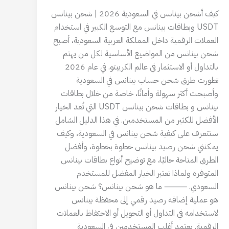
كيف أشحن بينانس في السعودية 2026 | شحن بينانس
USDT وبطاقات بينانس مع التوسع الكبير في استخدام
العملات الرقمية داخل المملكة العربية السعودية، أصبح
شحن بينانس من المواضيع الأساسية لكل من يهتم
بالتداول أو الاستثمار في عالم الكريبتو. في عام 2026
تطورت طرق شحن حساب بينانس في السعودية
وأصبحت أكثر سهولة وأمانًا، خاصة من خلال بطاقات
بينانس و بطاقات شحن بينانس USDT التي تُعد الخيار
الأفضل للكثير من المستخدمين. في هذا الدليل الشامل
ستتعرف على كيفية شحن بينانس في السعودية، وكيف
يمكنني شحن رصيد بينانس خطوة بخطوة، وأفضل
الطرق المتاحة حاليًا، مع توضيح أنواع بطاقات بينانس
المتوفرة ولماذا تعتبر الخيار المفضل للمستخدم
السعودي. ⸻ ما هو شحن بينانس؟ شحن بينانس
هو عملية إضافة رصيد رقمي إلى محفظة بينانس
لاستخدامه في التداول أو التحويل أو الاحتفاظ بالعملات
الرقمية. يعتمد أغلب المستخدمين في السعودية