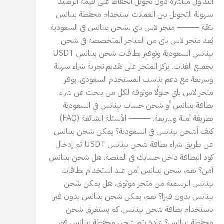
التداول مباشرة دون تحويل الحفاظ على قيمة الرصيد
سهولة التحويل بين العملات استخدام محفظة بينانس
بثقة ⸻ متجر لاس باي لشحن بينانس في السعودية
يُعد متجر لاس باي من المتاجر المتخصصة في شحن
بينانس السعودية وتوفير بطاقات شحن بينانس USDT
بجميع الفئات. يركز المتجر على تقديم تجربة شراء سهلة
وسريعة مع دعم يناسب المستخدم السعودي. يوفر
متجر لاس باي حلولًا موثوقة لكل من يبحث عن شراء
بطاقة بينانس أو شحن حساب بينانس في السعودية
بطريقة آمنة وسريعة. ⸻ الأسئلة الشائعة (FAQ)
كيف أشحن بينانس في السعودية؟ يمكن شحن بينانس
عن طريق شراء بطاقة شحن بينانس USDT ثم إدخال
كود البطاقة داخل حسابك في المنصة. هل شحن بينانس
آمن؟ نعم، شحن بينانس آمن عند استخدام بطاقات
بينانس الرسمية من متجر موثوق. هل يمكن شحن
بينانس بدون فيزا؟ نعم، يمكن شحن بينانس بدون فيزا
باستخدام بطاقة شحن بينانس. كم يستغرق شحن
محفظة بينانس؟ عادة يتم شحن محفظة بينانس فور