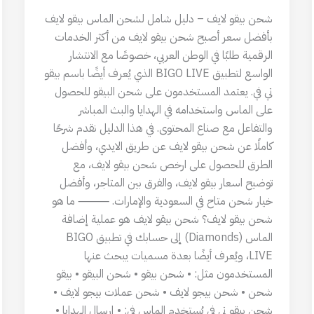
شحن بيقو لايف – دليل شامل لشحن الماس بيقو لايف
بأفضل سعر أصبح شحن بيقو لايف من أكثر الخدمات
الرقمية طلبًا في الوطن العربي، خصوصًا مع الانتشار
الواسع لتطبيق BIGO LIVE الذي يُعرف أيضًا باسم بيقو
تي في. يعتمد المستخدمون على شحن البيقو للحصول
على الماس واستخدامه في الهدايا والبث المباشر
والتفاعل مع صناع المحتوى. في هذا الدليل نقدم شرحًا
كاملًا عن شحن بيقو لايف عن طريق الايدي، وأفضل
الطرق للحصول على ارخص شحن بيقو لايف، مع
توضيح اسعار بيقو لايف، والفرق بين المتاجر، وأفضل
خيار شحن متاح في السعودية والإمارات. ⸻ ما هو
شحن بيقو لايف؟ شحن بيقو لايف هو عملية إضافة
الماس (Diamonds) إلى حسابك في تطبيق BIGO
LIVE، ويُعرف أيضًا بعدة مسميات يبحث عنها
المستخدمون مثل: • شحن بيقو • شحن البيقو • بيقو
شحن • شحن بيجو لايف • شحن عملات بيجو لايف •
شحن بيقو تي في يُستخدم الماس في: • إرسال الهدايا •