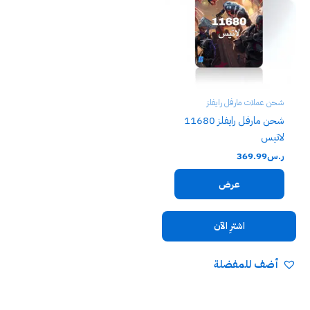
شحن عملات مارفل رايفلز
شحن مارفل رايفلز 11680
لاتيس
ر.س
369.99
عرض
اشترِ الآن
أضف للمفضلة