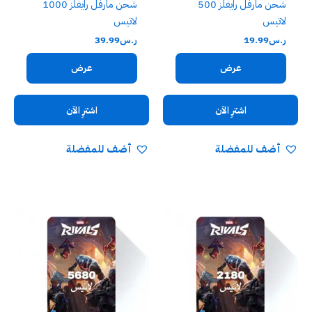
شحن مارفل رايفلز 500
شحن مارفل رايفلز 1000
لاتيس
لاتيس
ر.س
19.99
ر.س
39.99
عرض
عرض
اشترِ الآن
اشترِ الآن
أضف للمفضلة
أضف للمفضلة