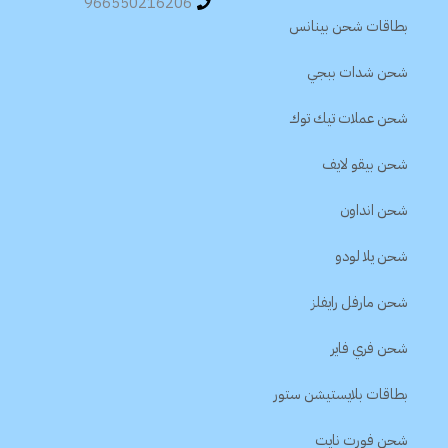
966550216206
بطاقات شحن بينانس
شحن شدات ببجي
شحن عملات تيك توك
شحن بيقو لايف
شحن انداون
شحن يلا لودو
شحن مارفل رايفلز
شحن فري فاير
بطاقات بلايستيشن ستور
شحن فورت نايت