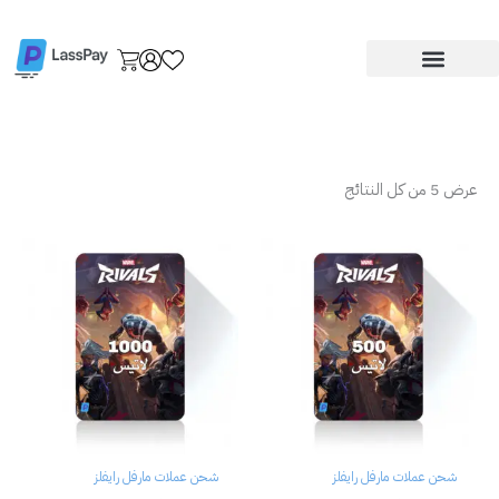
تم
خطي
الفرز
حسب
لى
السعر:
لمحتوى
الأدنى
إلى
الأعلى
عرض ⁦5⁩ من كل النتائج
شحن عملات مارفل رايفلز
شحن عملات مارفل رايفلز