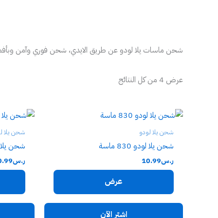
تم
خطي
الفرز
لى
حسب
السعر:
لمحتوى
الأدنى
إلى
الأعلى
شحن ماسات يلا لودو عن طريق الايدي، شحن فوري وآمن وبأفضل الأسعار. اشحن الآن ludo
عرض ⁦4⁩ من كل النتائج
شحن يلا لودو
شحن يلا ل
شحن يلا لودو 830 ماسة
شحن يلا لودو 0
ر.س
10.99
ر.س
0.99
عرض
اشترِ الآن