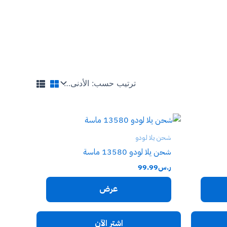
شحن يلا لودو
شحن يلا لودو 13580 ماسة
ر.س
99.99
عرض
اشترِ الآن