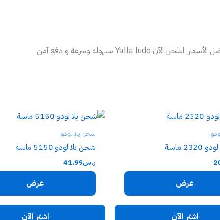
Yalla  بسهولة وسرعة و دفع آمن
ودو
شحن يلا لودو
232 ماسة
شحن يلا لودو 5150 ماسة
2
ر.س
41.99
عرض
عرض
اشترِ الآن
اشترِ الآن