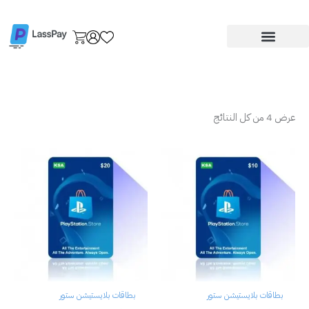
تم
خطي
الفرز
حسب
لى
السعر:
لمحتوى
الأدنى
إلى
الأعلى
عرض ⁦4⁩ من كل النتائج
بطاقات بلايستيشن ستور
بطاقات بلايستيشن ستور