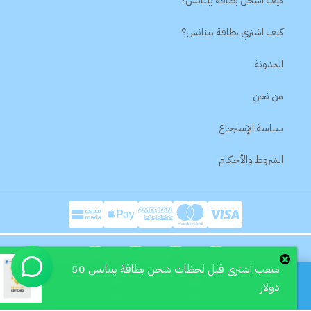
كيف اشحن بطاقة بينانس؟
كيف اشتري بطاقة بينانس؟
المدونة
من نحن
سياسة الإسترجاع
الشروط والأحكام
X
I
-
n
متعب
اشترى قبل لحظات
شحن بطاقة بينانس 50
0
t
s
دولار
جميع الحقوق محفوظة - © Lass Pay 2026
الرئيسية
الحساب
العربة
البحث
w
t