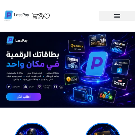
خطي
لى
لمحتوى