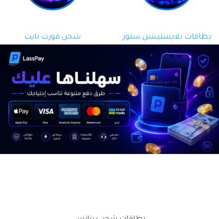
بطاقات بلايستيشن ستور
شحن فورت نايت