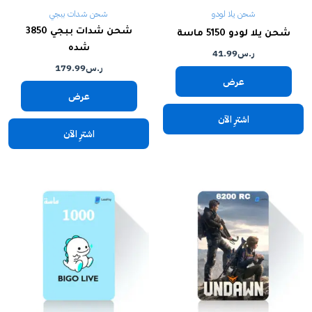
شحن يلا لودو
شحن شدات ببجي
شحن شدات ببجي 3850
شحن يلا لودو 5150 ماسة
شده
ر.س
41.99
ر.س
179.99
عرض
عرض
اشترِ الآن
اشترِ الآن