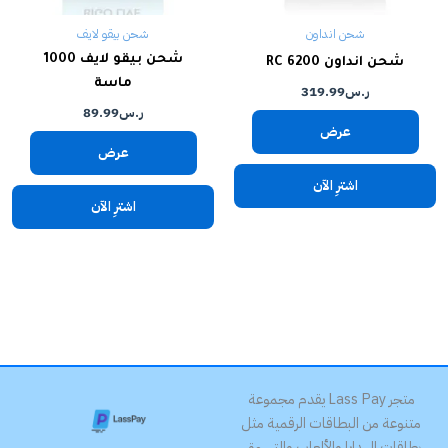
شحن انداون
شحن بيقو لايف
شحن بيقو لايف 1000
شحن انداون 6200 RC
ماسة
ر.س
319.99
ر.س
89.99
عرض
عرض
اشترِ الآن
اشترِ الآن
متجر Lass Pay يقدم مجموعة
متنوعة من البطاقات الرقمية مثل
بطاقات الهدايا والألعاب والتسوق.