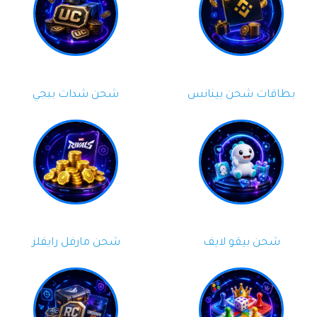
بطاقات شحن بينانس
شحن شدات ببجي
شحن بيقو لايف
شحن مارفل رايفلز