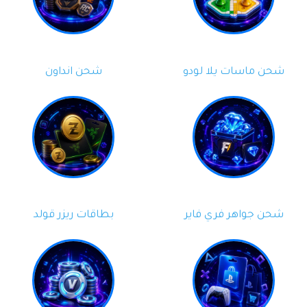
شحن ماسات يلا لودو
شحن انداون
شحن جواهر فري فاير
بطاقات ريزر قولد